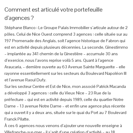
Comment est articulé votre portefeuille
d’agences ?
Stéphane Blanco : Le Groupe Palais Immobilier s’articule autour de 2
pôles. Celui de Nice Ouest comprend 3 agences : celle située sur au
197 Promenade des Anglais, soit l’agence historique de Fabron qui
est en activité depuis plusieurs décennies. La seconde, Ginestimmo
– implantée au 341 chemin de la Ginestière – accumule 30 ans
d’exercice, nous l’avons reprise voilà 5 ans. Quant à l’agence
Araucaria, – dernière ouverte au 63 Avenue Sainte Marguerite – elle
rayonne essentiellement sur les secteurs du Boulevard Napoléon III
et l’avenue Raoul Dufy.
Sur les secteur Centre et Est de Nice, mon associé Patrick Macanda
a développé 3 agences : celle du Vieux Nice – 23 Rue de la
préfecture – qui est en activité depuis 1989, celle du quartier Notre
Dame – 13 avenue Notre Dame – et enfin une agence plus récente
qui a ouvert il y a deux ans, située sur le quai du Port au 7 Boulevard
Franck Pilatte.
À ces 6 agences nous venons d’ajouter une nouvelle enseigne à
Villefranche-sur-mer – il s’agit d’une création d’activité – au 18