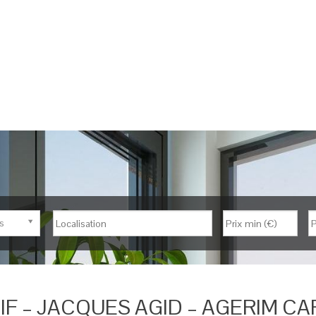
s
Nb de pièces
F – JACQUES AGID – AGERIM CA