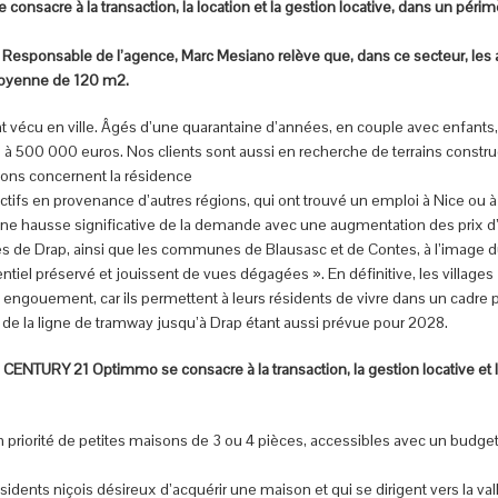
 consacre à la transaction, la location et la gestion locative, dans un périmè
 Responsable de l’agence, Marc Mesiano relève que, dans ce secteur, les 
moyenne de 120 m2.
 vécu en ville. Âgés d’une quarantaine d’années, en couple avec enfants, 
 500 000 euros. Nos clients sont aussi en recherche de terrains construc
tions concernent la résidence
ctifs en provenance d’autres régions, qui ont trouvé un emploi à Nice ou 
 une hausse significative de la demande avec une augmentation des prix d’
ines de Drap, ainsi que les communes de Blausasc et de Contes, à l’image 
ntiel préservé et jouissent de vues dégagées ». En définitive, les villages
le engouement, car ils permettent à leurs résidents de vivre dans un cadre p
de la ligne de tramway jusqu’à Drap étant aussi prévue pour 2028.
e CENTURY 21 Optimmo se consacre à la transaction, la gestion locative et 
 en priorité de petites maisons de 3 ou 4 pièces, accessibles avec un bud
ents niçois désireux d’acquérir une maison et qui se dirigent vers la vallée