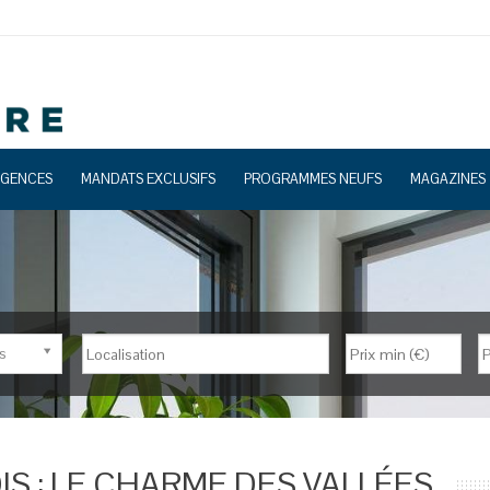
GENCES
MANDATS EXCLUSIFS
PROGRAMMES NEUFS
MAGAZINES
s
Nb de pièces
IS : LE CHARME DES VALLÉES