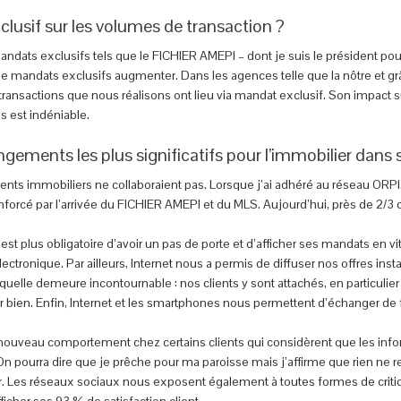
clusif sur les volumes de transaction ?
mandats exclusifs tels que le FICHIER AMEPI – dont je suis le président pou
e mandats exclusifs augmenter. Dans les agences telle que la nôtre et gr
transactions que nous réalisons ont lieu via mandat exclusif. Son impact 
s est indéniable.
ngements les plus significatifs pour l’immobilier dan
gents immobiliers ne collaboraient pas. Lorsque j’ai adhéré au réseau ORPI,
rcé par l’arrivée du FICHIER AMEPI et du MLS. Aujourd’hui, près de 2/3 de
est plus obligatoire d’avoir un pas de porte et d’afficher ses mandats en vi
lectronique. Par ailleurs, Internet nous a permis de diffuser nos offres in
 laquelle demeure incontournable : nos clients y sont attachés, en particuli
 bien. Enfin, Internet et les smartphones nous permettent d’échanger de faç
ouveau comportement chez certains clients qui considèrent que les infor
 On pourra dire que je prêche pour ma paroisse mais j’affirme que rien ne r
er. Les réseaux sociaux nous exposent également à toutes formes de critiq