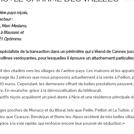
ère-pays niçois,
ecteur :
, Marc Mesiano,
 à Blausasc et
 21 Optimmo.
pécialiste de la transaction dans un périmètre qui s’étend de Cannes jusq
llines verdoyantes, pour lesquelles il éprouve un attachement particulier,
if des citadins vers les villages de l’arrière-pays. Les maisons et les app
’image du 3 pièces que nous proposons actuellement à la vente à Peillon,
euros. Cependant, les demeures offrant de belles prestations peuvent a
ire. En revanche, grâce à la démocratisation du télétravail,
ifs niçois acquièrent un pied-àterre à Nice et une résidence principale dan
ages proches de Monaco et du littoral, tels que Peille, Peillon et La Turbie, s’
 que Coaraze, Bendejun et Berre-les-Alpes recèlent de très belles villas. J
, grâce à la voie rapide, qui renforce encore leur pouvoir de séduction.»