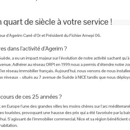
quart de siècle à votre service !
eur d’Agerim Carré d’Or et Président du Fichier Amepi 06.
es dans l’activité d’Agerim ?
de, a eu un impact majeur sur l’évolution de notre activité sachant qu’à 
devenue. Adhérer au réseau ORPI en 1999 nous a permis d’étendre notre zo
du 1er réseau immobilier français. Aujourd’hui, nous venons de nous instal
eux niveaux – situés au 7 avenue de Suède à NICE tandis que nous déployon
cours de ces 25 années ?
t en Europe l’une des grandes villes les moins chères sur l’arc méditerranée
es touristes, provoquant une hausse des prix qui a été favorisée par la ba
hui. S’agissant de l’immobilier commercial, Nice et sa région bénéficie
habitation.