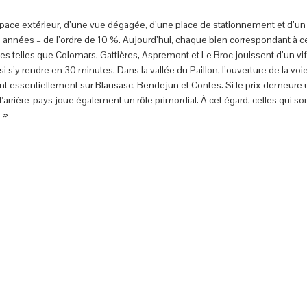
ace extérieur, d’une vue dégagée, d’une place de stationnement et d’un 
années – de l’ordre de 10 %. Aujourd’hui, chaque bien correspondant à ces
es telles que Colomars, Gattières, Aspremont et Le Broc jouissent d’un vi
nsi s’y rendre en 30 minutes. Dans la vallée du Paillon, l’ouverture de la v
t essentiellement sur Blausasc, Bendejun et Contes. Si le prix demeure un 
arrière-pays joue également un rôle primordial. À cet égard, celles qui so
. »