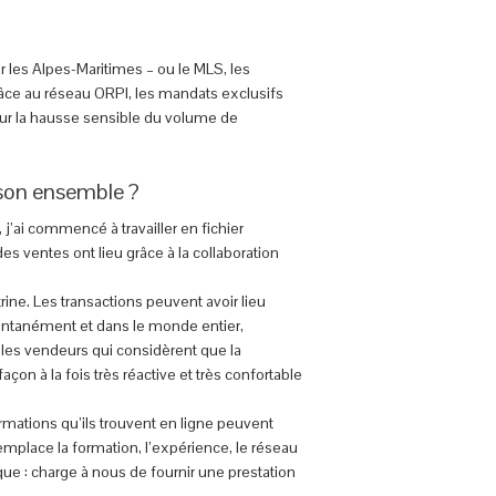
r les Alpes-Maritimes – ou le MLS, les
âce au réseau ORPI, les mandats exclusifs
sur la hausse sensible du volume de
s son ensemble ?
 j’ai commencé à travailler en fichier
s ventes ont lieu grâce à la collaboration
trine. Les transactions peuvent avoir lieu
stantanément et dans le monde entier,
er les vendeurs qui considèrent que la
on à la fois très réactive et très confortable
mations qu’ils trouvent en ligne peuvent
emplace la formation, l’expérience, le réseau
ue : charge à nous de fournir une prestation