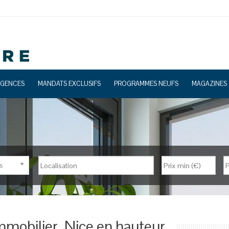
GENCES
MANDATS EXCLUSIFS
PROGRAMMES NEUFS
MAGAZINES
s
Nb de pièces
mmobilier, Nice en hauteur