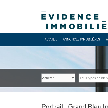
ACCUEIL
ANNONCES IMMOBILIÈRES
A
Tous types de bien
Portrait…Grand Bleu I