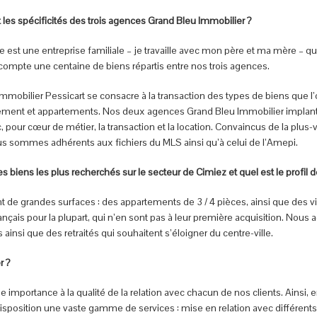
 les spécificités des trois agences Grand Bleu Immobilier ?
 est une entreprise familiale – je travaille avec mon père et ma mère – qui 
 compte une centaine de biens répartis entre nos trois agences.
mmobilier Pessicart se consacre à la transaction des types de biens que l’on 
ement et appartements. Nos deux agences Grand Bleu Immobilier implantée
, pour cœur de métier, la transaction et la location. Convaincus de la plus-
us sommes adhérents aux fichiers du MLS ainsi qu’à celui de l’Amepi.
s biens les plus recherchés sur le secteur de Cimiez et quel est le profil d
nt de grandes surfaces : des appartements de 3 / 4 pièces, ainsi que des vi
 français pour la plupart, qui n’en sont pas à leur première acquisition. Nou
s ainsi que des retraités qui souhaitent s’éloigner du centre-ville.
r ?
 importance à la qualité de la relation avec chacun de nos clients. Ainsi
disposition une vaste gamme de services : mise en relation avec différents