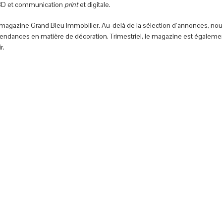
on 3D et communication
print
et digitale.
magazine Grand Bleu Immobilier. Au-delà de la sélection d’annonces, no
s tendances en matière de décoration. Trimestriel, le magazine est égalemen
r.