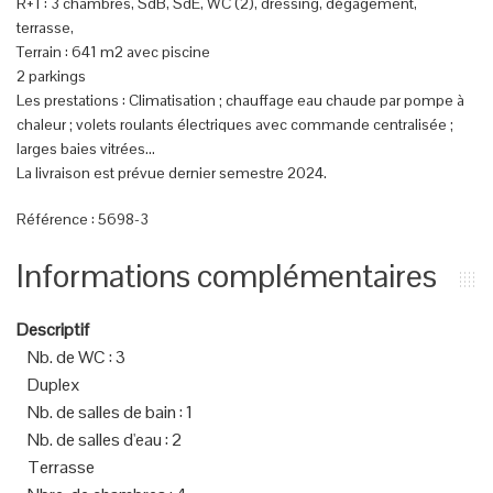
R+1 : 3 chambres, SdB, SdE, WC (2), dressing, dégagement,
terrasse,
Terrain : 641 m2 avec piscine
2 parkings
Les prestations : Climatisation ; chauffage eau chaude par pompe à
chaleur ; volets roulants électriques avec commande centralisée ;
larges baies vitrées...
La livraison est prévue dernier semestre 2024.
Référence : 5698-3
Informations complémentaires
Descriptif
Nb. de WC
:
3
Duplex
Nb. de salles de bain
:
1
Nb. de salles d'eau
:
2
Terrasse