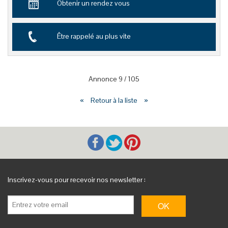
Obtenir un rendez vous
Être rappelé au plus vite
Annonce
9
/
105
«
Retour à la liste
»
Inscrivez-vous pour recevoir nos newsletter :