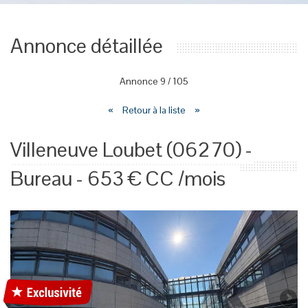
Annonce détaillée
Annonce
9
/
105
«
Retour à la liste
»
Villeneuve Loubet (06270) -
Bureau - 653 € CC /mois