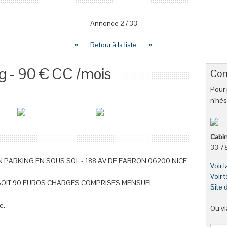
Annonce
2
/
33
«
Retour à la liste
»
g - 90 € CC /mois
Con
Pour 
n'hés
Cabin
33 78
N PARKING EN SOUS SOL - 188 AV DE FABRON 06200 NICE
Voir 
Voir 
 SOIT 90 EUROS CHARGES COMPRISES MENSUEL
Site 
e.
Ou vi