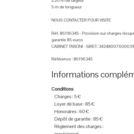
2.20 m de largeur
5 m de longueur
NOUS CONTACTER POUR VISITE
Réf. 86196345 - Provision sur charges récup
garantie 85 euros
CABINET TABONI - SIRET: 3424800760003
Référence : 86196345
Informations complém
Conditions
Charges
:
5 €
Loyer de base
:
85 €
Honoraires
:
60 €
Dépôt de garantie
:
85 €
Règlement des charges
:
provisionnel