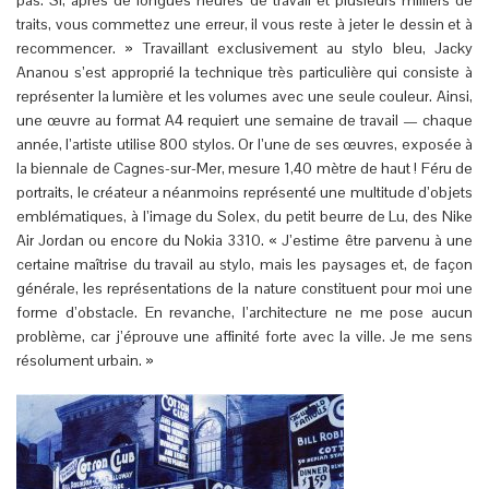
pas. Si, après de longues heures de travail et plusieurs milliers de
traits, vous commettez une erreur, il vous reste à jeter le dessin et à
recommencer. » Travaillant exclusivement au stylo bleu, Jacky
Ananou s’est approprié la technique très particulière qui consiste à
représenter la lumière et les volumes avec une seule couleur. Ainsi,
une œuvre au format A4 requiert une semaine de travail — chaque
année, l’artiste utilise 800 stylos. Or l’une de ses œuvres, exposée à
la biennale de Cagnes-sur-Mer, mesure 1,40 mètre de haut ! Féru de
portraits, le créateur a néanmoins représenté une multitude d’objets
emblématiques, à l’image du Solex, du petit beurre de Lu, des Nike
Air Jordan ou encore du Nokia 3310. « J’estime être parvenu à une
certaine maîtrise du travail au stylo, mais les paysages et, de façon
générale, les représentations de la nature constituent pour moi une
forme d’obstacle. En revanche, l’architecture ne me pose aucun
problème, car j’éprouve une affinité forte avec la ville. Je me sens
résolument urbain. »