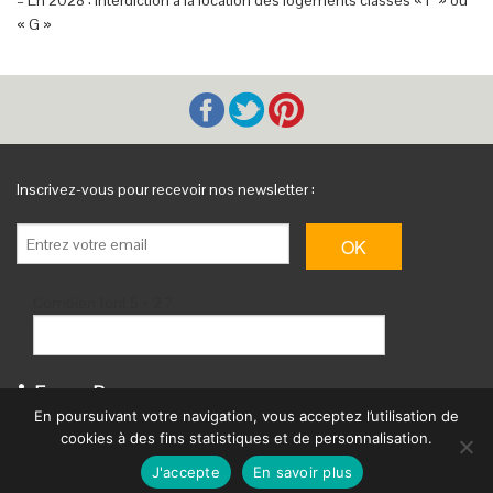
– En 2028 : interdiction à la location des logements classés « F » ou
« G »
Inscrivez-vous pour recevoir nos newsletter :
Combien font 5 + 2 ?
Espace Pro
En poursuivant votre navigation, vous acceptez l’utilisation de
Magazine et site web d’annonces immobilières
cookies à des fins statistiques et de personnalisation.
Actualité immobilière à Nice, Cannes et de la côte d’Azur
J'accepte
En savoir plus
Mentions Légales et RGPD